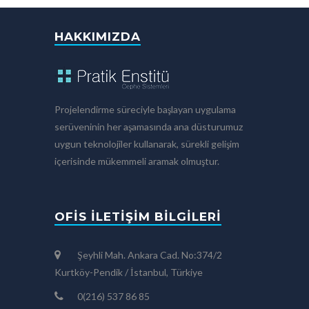
HAKKIMIZDA
Projelendirme süreciyle başlayan uygulama
serüveninin her aşamasında ana düsturumuz
uygun teknolojiler kullanarak, sürekli gelişim
içerisinde mükemmeli aramak olmuştur.
OFIS İLETIŞIM BILGILERI
Şeyhli Mah. Ankara Cad. No:374/2
Kurtköy-Pendik / İstanbul, Türkiye
0(216) 537 86 85