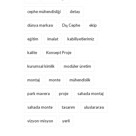
cephe mühendisliği
detay
dünya markası
Dış Cephe
ekip
eğitim
imalat
kabiliyetlerimiz
kalite
Konsept Proje
kurumsal kimlik
modüler üretim
montaj
monte
mühendislik
park mavera
proje
sahada montaj
sahada monte
tasarım
uluslararası
vizyon-misyon
yerli