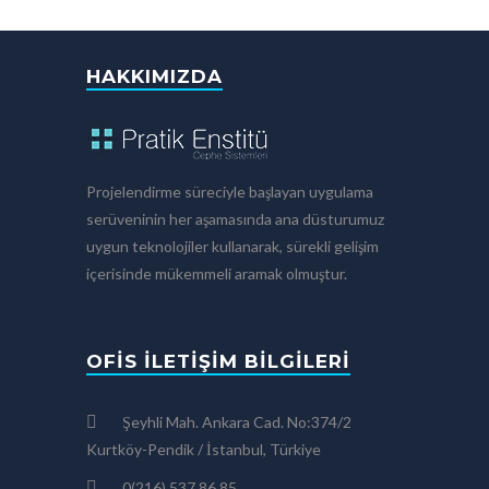
HAKKIMIZDA
Projelendirme süreciyle başlayan uygulama
serüveninin her aşamasında ana düsturumuz
uygun teknolojiler kullanarak, sürekli gelişim
içerisinde mükemmeli aramak olmuştur.
OFIS İLETIŞIM BILGILERI
Şeyhli Mah. Ankara Cad. No:374/2
Kurtköy-Pendik / İstanbul, Türkiye
0(216) 537 86 85