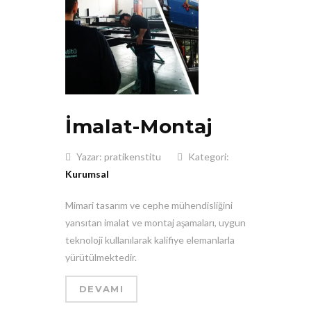
İmalat-Montaj
Yazar: pratikenstitu
Kategori:
Kurumsal
Mimari tasarım ve cephe mühendisliğini
yansıtan imalat ve montaj aşamaları, uygun
teknoloji kullanılarak kalifiye elemanlarla
yürütülmektedir.
DEVAMI