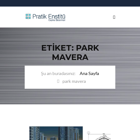
ETIKET: PARK
MAVERA
Ana Sayfa
park mavera