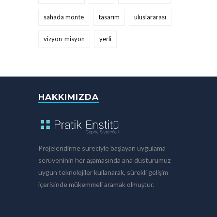
sahada monte
tasarım
uluslararası
vizyon-misyon
yerli
HAKKIMIZDA
Projelendirme süreciyle başlayan uygulama
serüveninin her aşamasında ana düsturumuz
uygun teknolojiler kullanarak, sürekli gelişim
içerisinde mükemmeli aramak olmuştur.