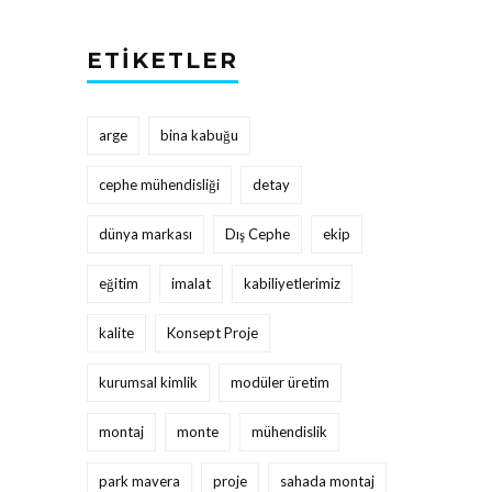
ETIKETLER
arge
bina kabuğu
cephe mühendisliği
detay
dünya markası
Dış Cephe
ekip
eğitim
imalat
kabiliyetlerimiz
kalite
Konsept Proje
kurumsal kimlik
modüler üretim
montaj
monte
mühendislik
park mavera
proje
sahada montaj