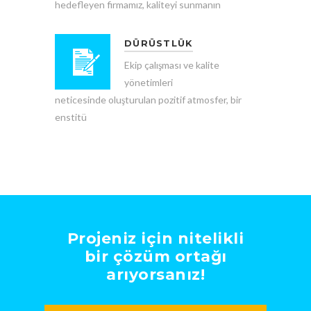
hedefleyen firmamız, kaliteyi sunmanın
DÜRÜSTLÜK
Ekip çalışması ve kalite
yönetimleri
neticesinde oluşturulan pozitif atmosfer, bir
enstitü
Projeniz için nitelikli
bir çözüm ortağı
arıyorsanız!