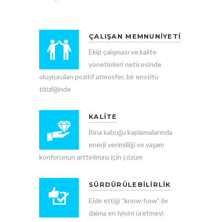
ÇALIŞAN MEMNUNİYETİ
Ekip çalışması ve kalite
yönetimleri neticesinde
oluşturulan pozitif atmosfer, bir enstitü
titizliğinde
KALİTE
Bina kabuğu kaplamalarında
enerji verimliliği ve yaşam
konforunun arttırılması için çözüm
SÜRDÜRÜLEBİLİRLİK
Elde ettiği “know-how” ile
daima en iyisini üretmeyi