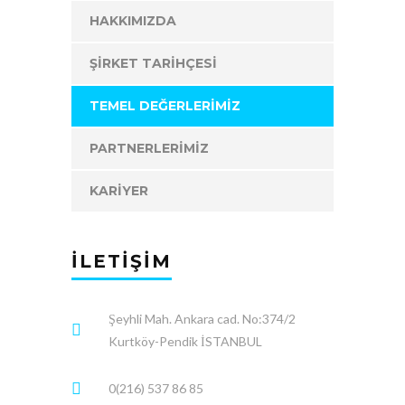
HAKKIMIZDA
ŞIRKET TARIHÇESI
TEMEL DEĞERLERIMIZ
PARTNERLERIMIZ
KARIYER
İLETIŞIM
Şeyhli Mah. Ankara cad. No:374/2
Kurtköy-Pendik İSTANBUL
0(216) 537 86 85